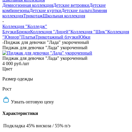
Демисезонная коллекция
Детские ветровки
Детские
комбинезоны
Детские куртки
Детские пальто
Зимняя
коллекция
Трикотаж
Школьная коллекция
-
Коллекция "Колледж"
Блузки
Брюки
Коллекция "Лицей"
Коллекция "Шик"
Коллекция
"Юниор"
Платья
Трикотажный блузки
Юбки
-
Пиджак для девочки "Лада" укороченный
Пиджак для девочки "Лада" укороченный
Пиджак для девочки "Лада" укороченный
4 000 руб.
/шт
Цвет
Размер одежды
Рост
Узнать оптовую цену
Характеристики
Подкладка
45% вискоза / 55% п/э