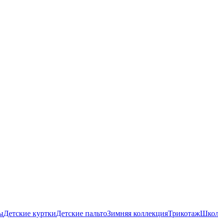
ы
Детские куртки
Детские пальто
Зимняя коллекция
Трикотаж
Школ