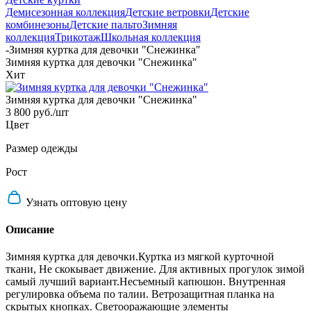
Демисезонная коллекция
Детские ветровки
Детские
комбинезоны
Детские пальто
Зимняя
коллекция
Трикотаж
Школьная коллекция
-
Зимняя куртка для девочки "Снежинка"
Зимняя куртка для девочки "Снежинка"
Хит
Зимняя куртка для девочки "Снежинка"
3 800 руб.
/шт
Цвет
Размер одежды
Рост
Узнать оптовую цену
Описание
Зимняя куртка для девочки.Куртка из мягкой курточной
ткани, Не скокывает движение. Для активных прогулок зимой
самый лучший вариант.Несъемный капюшон. Внутренная
регулировка объема по талии. Ветрозащитная планка на
скрытых кнопках. Светооражающие элементы