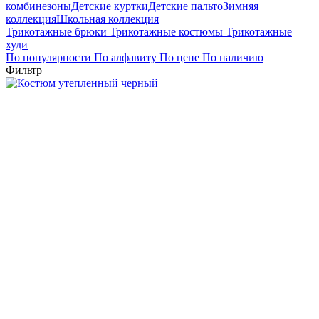
комбинезоны
Детские куртки
Детские пальто
Зимняя
коллекция
Школьная коллекция
Трикотажные брюки
Трикотажные костюмы
Трикотажные
худи
По популярности
По алфавиту
По цене
По наличию
Фильтр