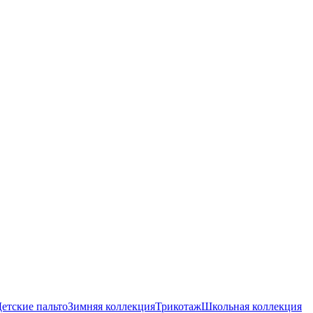
етские пальто
Зимняя коллекция
Трикотаж
Школьная коллекция