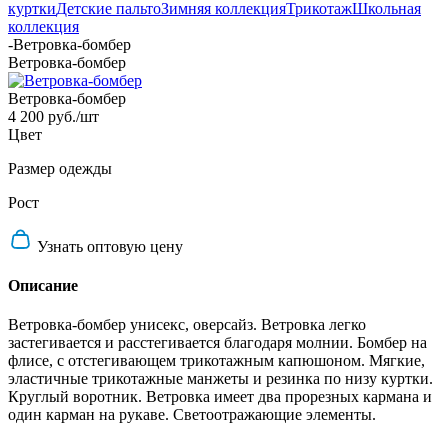
куртки
Детские пальто
Зимняя коллекция
Трикотаж
Школьная
коллекция
-
Ветровка-бомбер
Ветровка-бомбер
Ветровка-бомбер
4 200 руб.
/шт
Цвет
Размер одежды
Рост
Узнать оптовую цену
Описание
Ветровка-бомбер унисекс, оверсайз. Ветровка легко
застегивается и расстегивается благодаря молнии. Бомбер на
флисе, с отстегивающем трикотажным капюшоном. Мягкие,
эластичные трикотажные манжеты и резинка по низу куртки.
Круглый воротник. Ветровка имеет два прорезных кармана и
один карман на рукаве. Светоотражающие элементы.