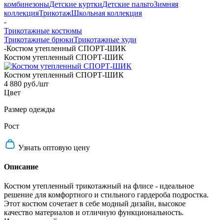
комбинезоны
Детские куртки
Детские пальто
Зимняя
коллекция
Трикотаж
Школьная коллекция
-
Трикотажные костюмы
Трикотажные брюки
Трикотажные худи
-
Костюм утепленный СПОРТ-ШИК
Костюм утепленный СПОРТ-ШИК
Костюм утепленный СПОРТ-ШИК
4 880 руб.
/шт
Цвет
Размер одежды
Рост
Узнать оптовую цену
Описание
Костюм утепленный трикотажный на флисе - идеальное
решение для комфортного и стильного гардероба подростка.
Этот костюм сочетает в себе модный дизайн, высокое
качество материалов и отличную функциональность.